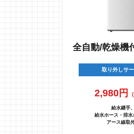
全自動/乾燥機
取り外しサー
2,980円
給水継手
給水ホース・排水
アース線取