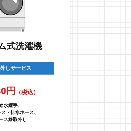
ム式洗濯機
外しサービス
80円
（税込）
給水継手、
ース・排水ホース、
ース線取外し