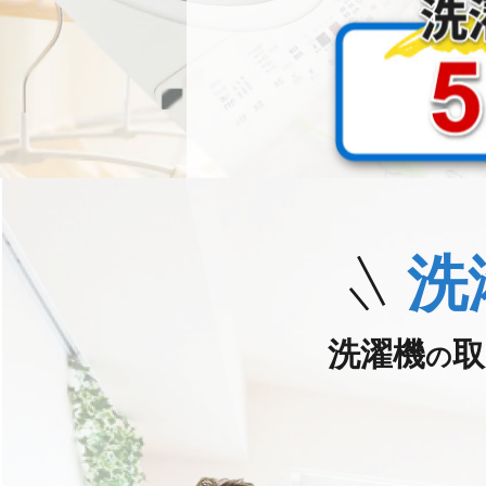
洗
洗濯機
取
の