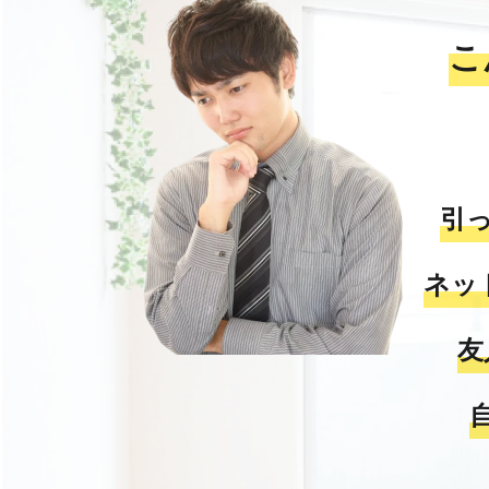
こ
引
ネッ
友