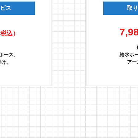
ビス
取り
7,9
（税込）
、
ホース、
給水ホ
付け、
アー