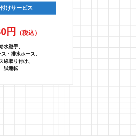
付けサービス
80円
（税込）
給水継手、
ース・排水ホース、
ス線取り付け、
試運転