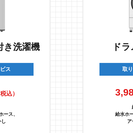
付き洗濯機
ドラ
ビス
取り
3,9
（税込）
、
ホース、
給水ホ
外し
ア