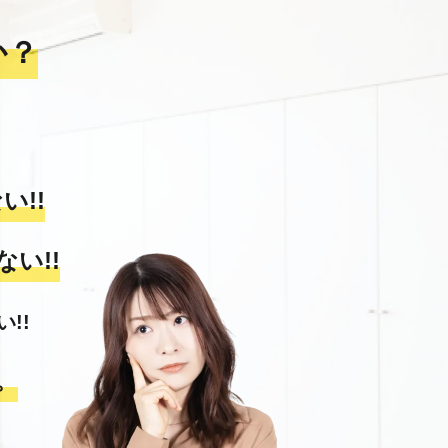
か？
い!!
い!!
!!
。