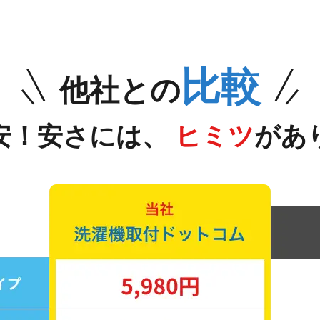
比較
他社との
安！安さには、
ヒミツ
があ