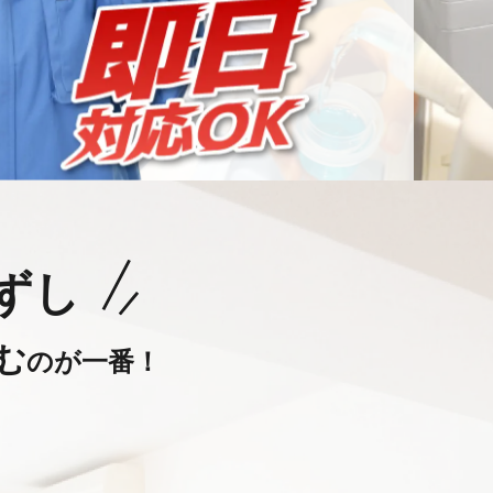
ずし
む
のが一番！