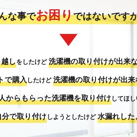
お困り
んな事で
ではないです
っ越し
洗濯機の取り付けが出来な
をしたけど
トで購入
洗濯機の取り付けが出来な
したけど
人からもらった洗濯機を取り付け
してほしい
自分で取り付け
水漏れした
しようとしたけど