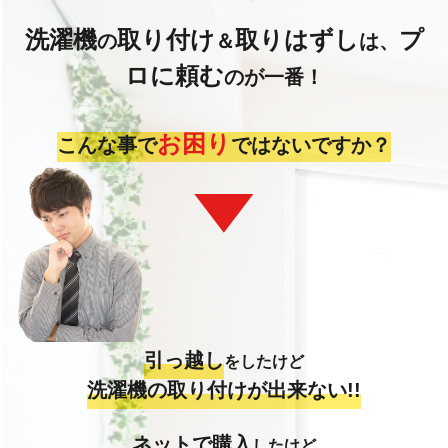
洗濯機
取り付け
取りはずし
プ
の
＆
は、
ロに頼む
のが一番！
お困り
こんな事で
ではないですか？
引っ越し
をしたけど
洗濯機の取り付けが出来ない!!
ネットで購入
したけど