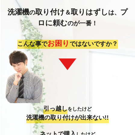
洗濯機
取り付け
取りはずし
プ
の
＆
は、
ロに頼む
のが一番！
お困り
こんな事で
ではないですか？
引っ越し
をしたけど
洗濯機の取り付けが出来ない!!
ネットで購入
したけど